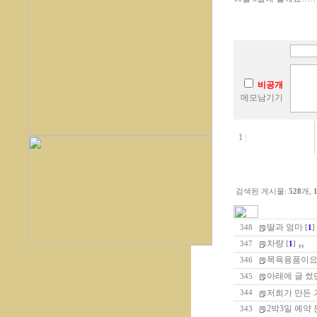
비공개
메모남기기
1
|
검색된 게시물:
528
개,
딸과 엄마
348
[
1
]
차량
347
[
1
]
목욕용품이요
346
아래에 글 썼
345
저희가 만든 
344
2박3일 예약
343