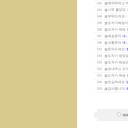
예약하려고 
342
너무 좋았던
341
부탁드려요~
340
도자기배송이요
339
도자기 배송 
338
배송문의
337
[
1
]
교통문의
336
[
1
]
문의드려요
335
[
도자기 받았습니
334
도자기 배송관
333
보내주신 도
332
도자기 배송 
331
조심하세요
330
[
감사합니다
329
[
아