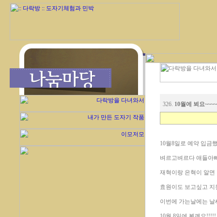
326.
10월에 뵈요~~~~
10월8일로 예약 입금
벼르고벼르다 애들아빠
재혁이랑 은혁이 알면
효원이도 보고싶고 지원
이번에 가는날에는 날씨가
10월 8일에 뵐께요!!!!!